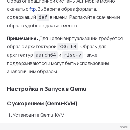
Образ операционной системы ALT Mobile можно
скачать с
ftp
. Выберите образ формата,
содержащий
в имени. Распакуйте скачанный
def
образ в удобное для вас место.
Примечание:
Для целей виртуализации требуется
образ с архитектурой
. Образы для
x86_64
архитектур
и
также
aarch64
risc-v
поддерживаются и могут быть использованы
аналогичным образом.
Настройка и Запуск в Qemu
С ускорением (Qemu-KVM)
Установите Qemu-KVM:
shell