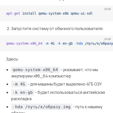
shell
apt-get
 install
 qemu-system-x86
 qemu-ui-sdl
Запустите систему от обычного пользователя:
shell
qemu-system-x86_64
 -m
 4G
 -k
 en-gb
 -hda
 /путь/к/образу
Здесь:
- указывает, что мы
qemu-system-x86_64
эмулируем x86_64 компьютер
- для машины будет выделено 4ГБ ОЗУ
-m 4G
- будет использоваться английская
-k en-gb
раскладка
- путь к нашему
-hda /путь/к/образу.img