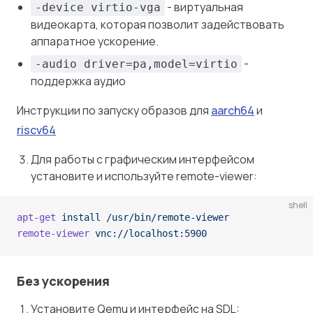
- виртуальная
-device virtio-vga
видеокарта, которая позволит задействовать
аппаратное ускорение.
-
-audio driver=pa,model=virtio
поддержка аудио
Инструкции по запуску образов для
aarch64
и
riscv64
Для работы с графическим интерфейсом
установите и используйте remote-viewer:
shell
apt-get
 install
 /usr/bin/remote-viewer
remote-viewer
 vnc://localhost:5900
Без ускорения
Установите Qemu и интерфейс на SDL: