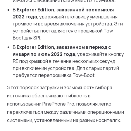
из-за использования rk2aw вместо Tow-Boot.
В
Explorer Edition, заказанной после июля
2022 года
, удерживайте клавишу уменьшения
громкости во время включения устройства. Эти
устройства поставляются с прошивкой Tow-
Boot для SPI.
В
Explorer Edition, заказанном в период с
января по июль 2022 года
, удерживайте кнопку
RE под крышкой в течение нескольких секунд
при включении устройства. Для старых партий
требуется перепрошивка Tow-Boot.
Этот порядок загрузки и возможность выбора
источника обеспечивают гибкость в
использовании PinePhone Pro, позволяя легко
переключаться между различными операционными
системами, установленными на разных носителях.