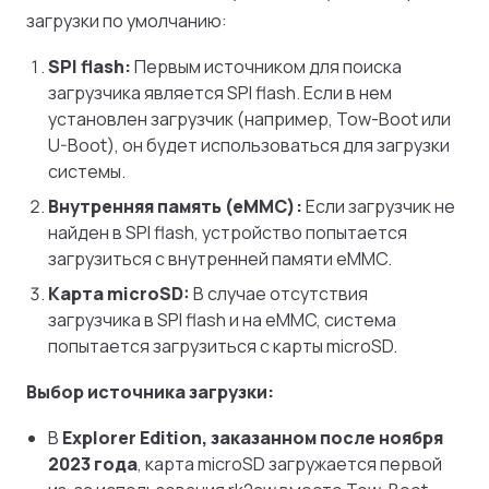
загрузки по умолчанию:
SPI flash:
Первым источником для поиска
загрузчика является SPI flash. Если в нем
установлен загрузчик (например, Tow-Boot или
U-Boot), он будет использоваться для загрузки
системы.
Внутренняя память (eMMC):
Если загрузчик не
найден в SPI flash, устройство попытается
загрузиться с внутренней памяти eMMC.
Карта microSD:
В случае отсутствия
загрузчика в SPI flash и на eMMC, система
попытается загрузиться с карты microSD.
Выбор источника загрузки:
В
Explorer Edition, заказанном после ноября
2023 года
, карта microSD загружается первой