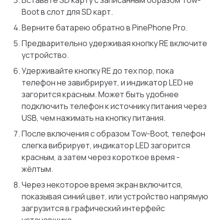
Вставьте SD карту с записанным образом Tow-
Boot в слот для SD карт.
Верните батарею обратно в PinePhone Pro.
Предварительно удерживая кнопку RE включите
устройство.
Удерживайте кнопку RE до тех пор, пока
телефон не завибрирует, и индикатор LED не
загорится красным. Может быть удобнее
подключить телефон к источнику питания через
USB, чем нажимать на кнопку питания.
После включения с образом Tow-Boot, телефон
слегка вибрирует, индикатор LED загорится
красным, а затем через короткое время -
жёлтым.
Через некоторое время экран включится,
показывая синий цвет, или устройство напрямую
загрузится в графический интерфейс