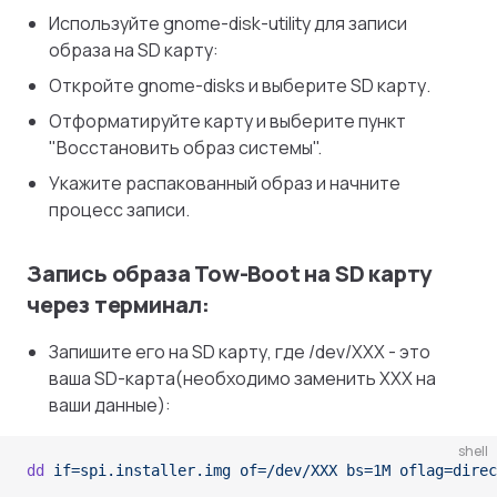
Используйте gnome-disk-utility для записи
образа на SD карту:
Откройте gnome-disks и выберите SD карту.
Отформатируйте карту и выберите пункт
"Восстановить образ системы".
Укажите распакованный образ и начните
процесс записи.
Запись образа Tow-Boot на SD карту
через терминал:
Запишите его на SD карту, где /dev/XXX - это
ваша SD-карта(необходимо заменить XXX на
ваши данные):
shell
dd
 if=spi.installer.img
 of=/dev/XXX
 bs=1M
 oflag=direc