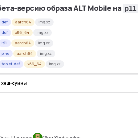
бета-версию образа ALT Mobile на
p11
def
aarch64
img.xz
def
x86_64
img.xz
lt11i
aarch64
img.xz
pine
aarch64
img.xz
tablet-def
x86_64
img.xz
а хеш-суммы
Олег Щавелев
Oleg Shchavelev