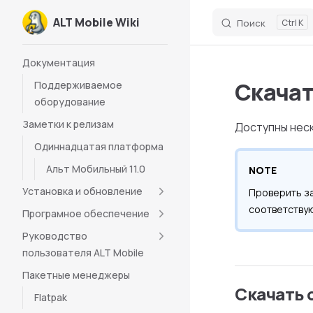
ALT Mobile Wiki
Поиск
K
Skip to content
Sidebar Navigation
Документация
Скачат
Поддерживаемое
оборудование
Заметки к релизам
Доступны неск
Одиннадцатая платформа
Альт Мобильный 11.0
NOTE
Установка и обновление
Проверить з
соответству
Програмное обеспечение
Руководство
пользователя ALT Mobile
Пакетные менеджеры
Скачать 
Flatpak