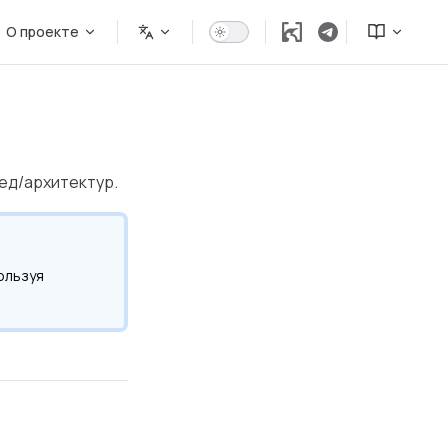
О проекте
ед/архитектур.
ользуя