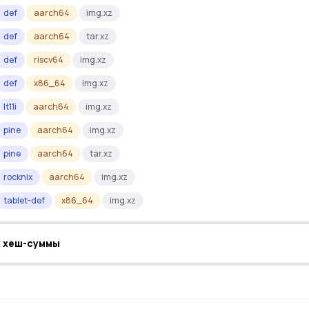
def
aarch64
img.xz
def
aarch64
tar.xz
def
riscv64
img.xz
def
x86_64
img.xz
lt11i
aarch64
img.xz
pine
aarch64
img.xz
pine
aarch64
tar.xz
rocknix
aarch64
img.xz
tablet-def
x86_64
img.xz
а хеш-суммы